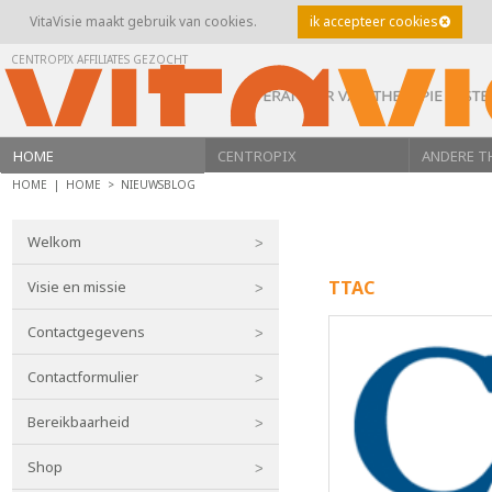
VitaVisie maakt gebruik van cookies.
ik accepteer cookies
CENTROPIX AFFILIATES GEZOCHT
HOME
CENTROPIX
ANDERE T
HOME |
HOME
>
NIEUWSBLOG
Welkom
TTAC
Visie en missie
Contactgegevens
Contactformulier
Bereikbaarheid
Shop