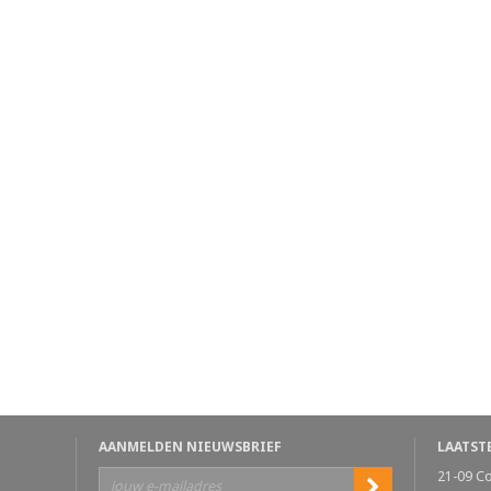
AANMELDEN NIEUWSBRIEF
LAATST
21-09
C