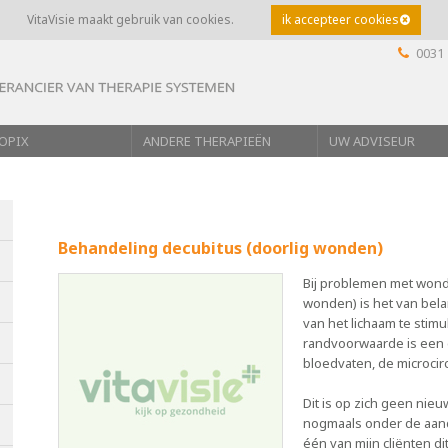
VitaVisie maakt gebruik van cookies.
ik accepteer cookies
0031 
OPIX
ANDERE THERAPIEËN
UW ADVISEUR
Behandeling decubitus (doorlig wonden)
Bij problemen met wond 
wonden) is het van be
van het lichaam te stimu
randvoorwaarde is een 
bloedvaten, de microcirc
Dit is op zich geen nie
nogmaals onder de aand
één van mijn cliënten d