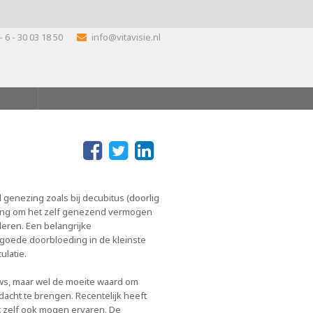
- 6 - 30 03 18 50
info@vitavisie.nl
genezing zoals bij decubitus (doorlig
lang om het zelf genezend vermogen
leren. Een belangrijke
goede doorbloeding in de kleinste
ulatie.
uws, maar wel de moeite waard om
acht te brengen. Recentelijk heeft
it zelf ook mogen ervaren. De