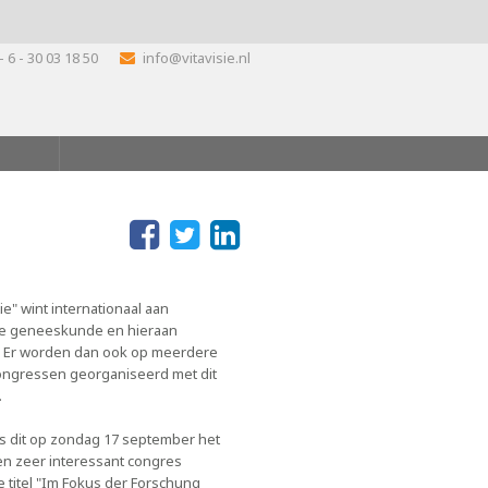
- 6 - 30 03 18 50
info@vitavisie.nl
ie" wint internationaal aan
de geneeskunde en hieraan
. Er worden dan ook op meerdere
congressen georganiseerd met dit
.
 dit op zondag 17 september het
en zeer interessant congres
 titel "Im Fokus der Forschung