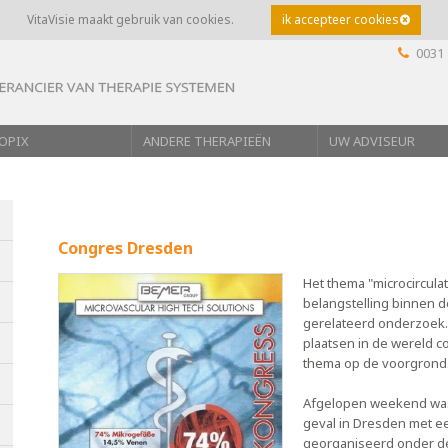
VitaVisie maakt gebruik van cookies.
ik accepteer cookies
0031 
OPIX
ANDERE THERAPIEËN
UW ADVISEUR
Congres Dresden
Het thema "microcirculat
belangstelling binnen 
gerelateerd onderzoek
plaatsen in de wereld 
thema op de voorgrond
Afgelopen weekend was
geval in Dresden met e
georganiseerd onder de