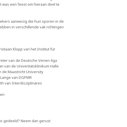
et was een feest om hieraan deel te
rekers aanwezig die hun sporen in de
bben in verschillende vak richtingen
istiaan Klopp van het Institut für
 Peter van de Deutsche Venen-liga
an van de Univeritätsklinikum Halle
n de Maastricht University
we Lange van DGPMR
oth van Interdisziplinäres
hen
es is gedeeld? Neem dan gerust