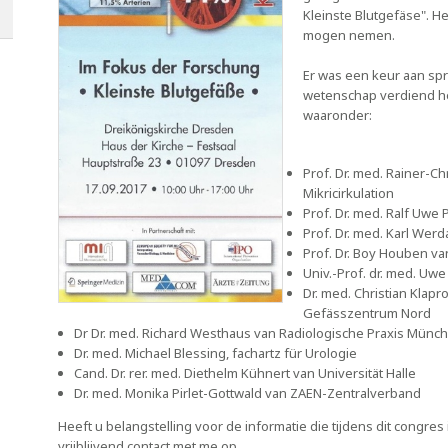
Kleinste Blutgefäse". H
mogen nemen.
Er was een keur aan sp
wetenschap verdiend he
waaronder:
Prof. Dr. med. Rainer-Chr
Mikricirkulation
Prof. Dr. med. Ralf Uwe
Prof. Dr. med. Karl Werd
Prof. Dr. Boy Houben va
Univ.-Prof. dr. med. U
Dr. med. Christian Klapr
Gefässzentrum Nord
Dr Dr. med. Richard Westhaus van Radiologische Praxis Münc
Dr. med. Michael Blessing, fachartz für Urologie
Cand. Dr. rer. med. Diethelm Kühnert van Universität Halle
Dr. med. Monika Pirlet-Gottwald van ZAEN-Zentralverband
Heeft u belangstelling voor de informatie die tijdens dit congr
vrijblijvend contact met me op.