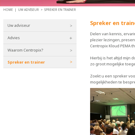
HOME |
UW ADVISEUR
>
SPREKER EN TRAINER
Spreker en train
Uw adviseur
Delen van kennis, ervari
Advies
plezier lezingen, prese
Centropix Kloud PEMA th
Waarom Centropix?
Hierbij is het altijd mij
Spreker en trainer
zo groot mogelijke toe
Zoekt u een spreker voor
mogelijkheden te bespr